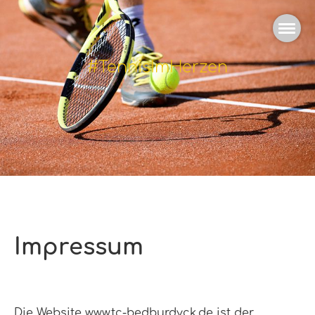
#TennisImHerzen
Impressum
Die Website www.tc-bedburdyck.de ist der