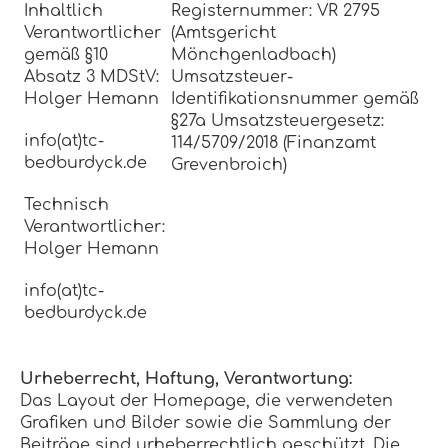
Inhaltlich
Registernummer: VR 2795
Verantwortlicher
(Amtsgericht
gemäß §10
Mönchgenladbach)
Absatz 3 MDStV:
Umsatzsteuer-
Holger Hemann
Identifikationsnummer gemäß
§27a Umsatzsteuergesetz:
info(at)tc-
114/5709/2018 (Finanzamt
bedburdyck.de
Grevenbroich)
Technisch
Verantwortlicher:
Holger Hemann
info(at)tc-
bedburdyck.de
Urheberrecht, Haftung, Verantwortung:
Das Layout der Homepage, die verwendeten
Grafiken und Bilder sowie die Sammlung der
Beiträge sind urheberrechtlich geschützt. Die