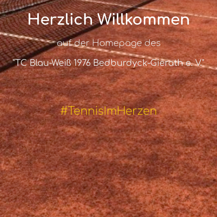
Herzlich Willkommen
auf der Homepage des
"TC Blau-Weiß 1976 Bedburdyck-Gierath e. V."
#TennisImHerzen